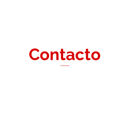
Inicio
Nosotros
Asesorías
Normas y Estatutos
Eq
Contacto
Contacto
Hor
Lun - 
01 3572365
01 -
agremiacion@safap.org