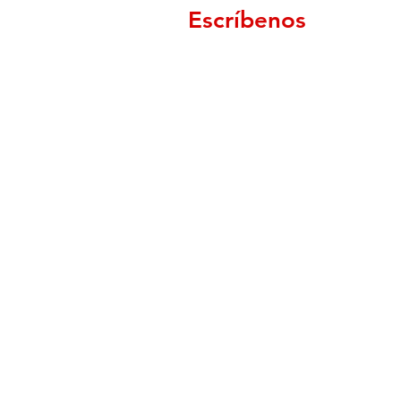
Escríbenos
Nombre
Ap
Email
Mensaje
Enviar