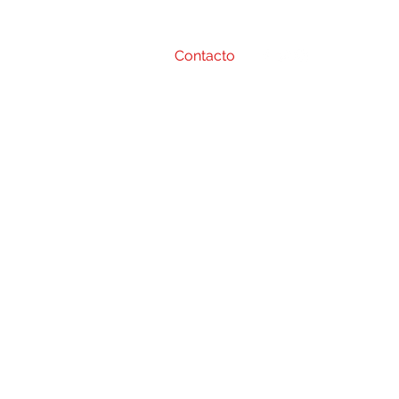
uipo Safap
Convenios
Contacto
ario de atención
Vie
10:00 - 16:00