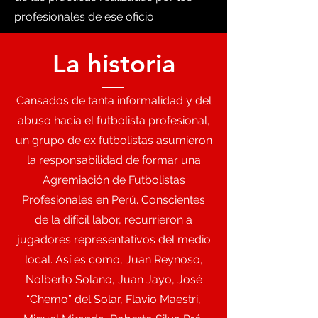
profesionales de ese oficio.
La historia
Cansados de tanta informalidad y del
abuso hacia el futbolista profesional,
un grupo de ex futbolistas asumieron
la responsabilidad de formar una
Agremiación de Futbolistas
Profesionales en Perú. Conscientes
de la difícil labor, recurrieron a
jugadores representativos del medio
local. Así es como, Juan Reynoso,
Nolberto Solano, Juan Jayo, José
“Chemo” del Solar, Flavio Maestri,