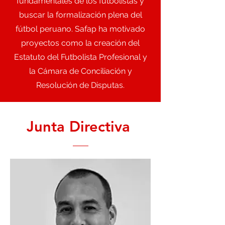
fundamentales de los futbolistas y
buscar la formalización plena del
fútbol peruano. Safap ha motivado
proyectos como la creación del
Estatuto del Futbolista Profesional y
la Cámara de Conciliación y
Resolución de Disputas.
Junta Directiva