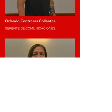
Orlando Contreras Collantes
GERENTE DE COMUNICACIONES
Yolanda Sánchez Rubio