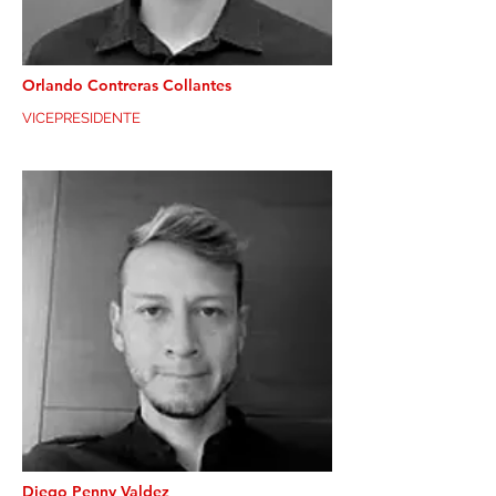
Orlando Contreras Collantes
VICEPRESIDENTE
Diego Penny Valdez